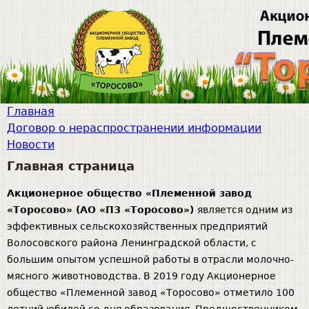
Jump to navigation
Главная
Договор о нераспространении информации
M
Новости
Главная страница
a
Акционерное общество «Племенной завод
i
«Торосово» (АО «ПЗ «Торосово»)
является одним из
эффективных сельскохозяйственных предприятий
n
Волосовского района Ленинградской области, с
большим опытом успешной работы в отрасли молочно-
m
мясного животноводства. В 2019 году Акционерное
общество «Племенной завод «Торосово» отметило 100
e