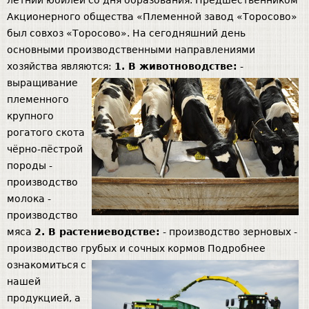
летний юбилей со дня образования. Предшественником
Акционерного общества «Племенной завод «Торосово»
n
был совхоз «Торосово». На сегодняшний день
основными производственными направлениями
u
хозяйства являются:
1. В животноводстве:
-
выращивание
племенного
крупного
рогатого скота
чёрно-пёстрой
породы -
производство
молока -
производство
мяса
2. В растениеводстве:
- производство зерновых -
производство грубых и сочных кормов
Подробнее
ознакомиться с
нашей
продукцией, а